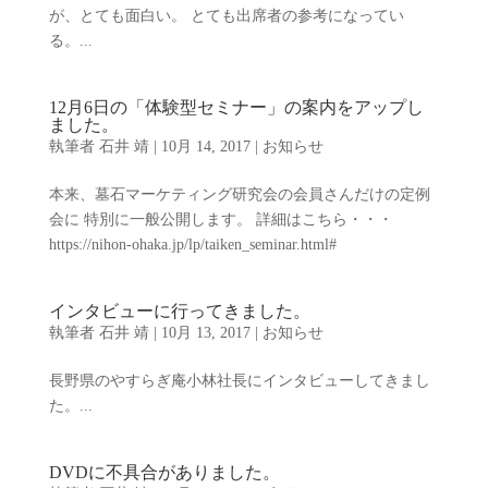
が、とても面白い。 とても出席者の参考になってい
る。...
12月6日の「体験型セミナー」の案内をアップし
ました。
執筆者
石井 靖
|
10月 14, 2017
|
お知らせ
本来、墓石マーケティング研究会の会員さんだけの定例
会に 特別に一般公開します。 詳細はこちら・・・
https://nihon-ohaka.jp/lp/taiken_seminar.html#
インタビューに行ってきました。
執筆者
石井 靖
|
10月 13, 2017
|
お知らせ
長野県のやすらぎ庵小林社長にインタビューしてきまし
た。...
DVDに不具合がありました。