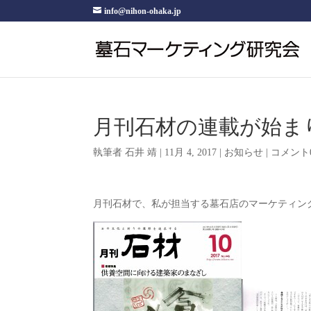
info@nihon-ohaka.jp
月刊石材の連載が始ま
執筆者
石井 靖
|
11月 4, 2017
|
お知らせ
|
コメント
月刊石材で、私が担当する墓石店のマーケティン